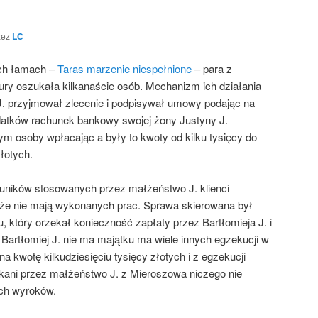
zez
LC
ch łamach –
Taras marzenie niespełnione
– para z
ry oszukała kilkanaście osób. Mechanizm ich działania
 J. przyjmował zlecenie i podpisywał umowy podając na
datków rachunek bankowy swojej żony Justyny J.
ym osoby wpłacając a były to kwoty od kilku tysięcy do
złotych.
 uników stosowanych przez małżeństwo J. klienci
a że nie mają wykonanych prac. Sprawa skierowana był
 który orzekał konieczność zapłaty przez Bartłomieja J. i
Bartłomiej J. nie ma majątku ma wiele innych egzekucji w
na kwotę kilkudziesięciu tysięcy złotych i z egzekucji
ukani przez małżeństwo J. z Mieroszowa niczego nie
ch wyroków.