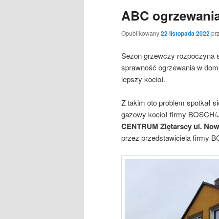
ABC ogrzewania
Opublikowany
22 listopada 2022
pr
Sezon grzewczy rozpoczyna się
sprawność ogrzewania w domu
lepszy kocioł.
Z takim oto problem spotkał s
gazowy kocioł firmy BOSCH/Ju
CENTRUM Ziętarscy ul. Now
przez przedstawiciela firmy B