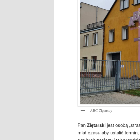
ABC Ziętarscy
Pan
Ziętarski
jest osobą „stra
miał czasu aby ustalić termin,
a to brak zasięgu i tak tygodn