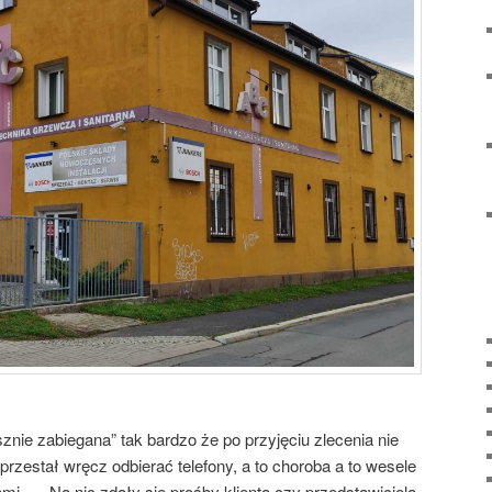
sznie zabiegana” tak bardzo że po przyjęciu zlecenia nie
 przestał wręcz odbierać telefony, a to choroba a to wesele
iami …. Na nic zdały się prośby klienta czy przedstawiciela