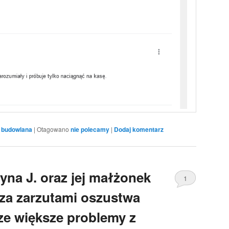
 budowlana
|
Otagowano
nie polecamy
|
Dodaj komentarz
yna J. oraz jej małżonek
1
oza zarzutami oszustwa
ze większe problemy z