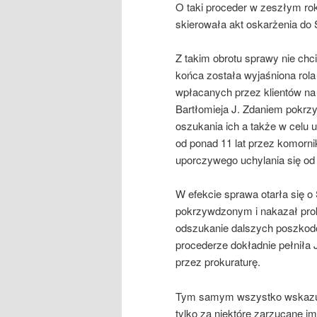
O taki proceder w zeszłym roku
skierowała akt oskarżenia d
Z takim obrotu sprawy nie chc
końca została wyjaśniona rola
wpłacanych przez klientów n
Bartłomieja J. Zdaniem pokrzy
oszukania ich a także w celu 
od ponad 11 lat przez komorn
uporczywego uchylania się od 
W efekcie sprawa otarła się o
pokrzywdzonym i nakazał pro
odszukanie dalszych poszkodo
procederze dokładnie pełniła 
przez prokuraturę.
Tym samym wszystko wskazuje n
tylko za niektóre zarzucane i