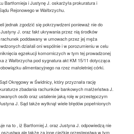
 Bartłomieja i Justynę J. oskarżyła prokuratura i
o Sądu Rejonowego w Wałbrzychu.
ieli jednak zgodzić się pokrzywdzeni ponieważ nie do
 Justyny J. oraz fakt ukrywania przez nią środków
a rachunek poddawany w umowach przez jej męża
wdzonych działali oni wspólnie i w porozumieniu w celu
uniknięcia egzekucji komorniczych w tym tej prowadzonej
ika z Wałbrzycha pod sygnatura akt KM 15/11 dotycząca
obowiązku alimentacyjnego na rzez małoletniej córki.
 Sąd Okręgowy w Świdnicy, który przyznała rację
kuraturze zbadania rachunków bankowych małżeństwa J.
wanych osób oraz ustalenie jaką rolę w przestępczym
Justyna J. Sąd także wytknął wiele błędów popełnionych
a to , iż Bartłomiej J. oraz Justyna J. odpowiedzą nie
m oszustwa ale także za inne ciężkie przestępstwa w tym