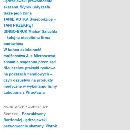
Jędrzejewski prawomocnie
skazany. Wyrok usłyszała
także jego żona
TANIE AUTKA Świebodzice =
TANI PRZEKRĘT
DINGO-BRUK Michał Szlachta
– kolejna niesolidna firma
budowlana
W końcu działalność
małżeństwa J. z Mieroszowa
zostanie osądzona przez sąd.
Nieuczciwe praktyki rynkowe
na pokazach handlowych –
czyli oszustwo na produkty
medyczne w wykonaniu firmy
Labotrans z Wrocławia
NAJNOWSZE KOMENTARZE
Somsiad
-
Poszukiwany
Bartłomiej Jędrzejewski
prawomocnie skazany. Wyrok