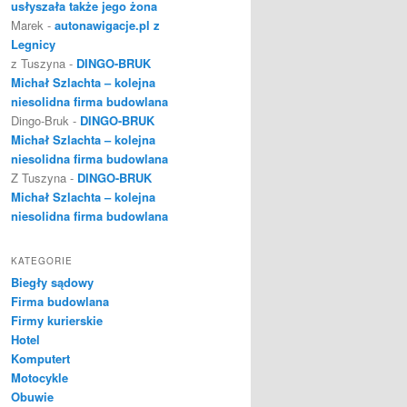
usłyszała także jego żona
Marek
-
autonawigacje.pl z
Legnicy
z Tuszyna
-
DINGO-BRUK
Michał Szlachta – kolejna
niesolidna firma budowlana
Dingo-Bruk
-
DINGO-BRUK
Michał Szlachta – kolejna
niesolidna firma budowlana
Z Tuszyna
-
DINGO-BRUK
Michał Szlachta – kolejna
niesolidna firma budowlana
KATEGORIE
Biegły sądowy
Firma budowlana
Firmy kurierskie
Hotel
Komputert
Motocykle
Obuwie