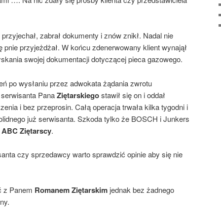
 przyjechał, zabrał dokumenty i znów znikł. Nadal nie
ię pnie przyjeżdżał. W końcu zdenerwowany klient wynajął
skania swojej dokumentacji dotyczącej pieca gazowego.
eń po wysłaniu przez adwokata żądania zwrotu
o serwisanta Pana
Ziętarskiego
stawił się on i oddał
nia i bez przeprosin. Całą operacja trwała kilka tygodni i
olidnego już serwisanta. Szkoda tylko że BOSCH i Junkers
k
ABC Ziętarscy
.
anta czy sprzedawcy warto sprawdzić opinie aby się nie
ć z Panem
Romanem Ziętarskim
jednak bez żadnego
ny.