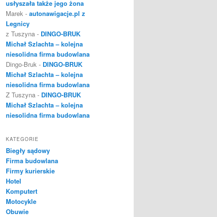
usłyszała także jego żona
Marek
-
autonawigacje.pl z
Legnicy
z Tuszyna
-
DINGO-BRUK
Michał Szlachta – kolejna
niesolidna firma budowlana
Dingo-Bruk
-
DINGO-BRUK
Michał Szlachta – kolejna
niesolidna firma budowlana
Z Tuszyna
-
DINGO-BRUK
Michał Szlachta – kolejna
niesolidna firma budowlana
KATEGORIE
Biegły sądowy
Firma budowlana
Firmy kurierskie
Hotel
Komputert
Motocykle
Obuwie