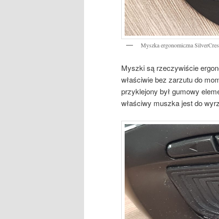
Myszka ergonomiczna SilverCre
Myszki są rzeczywiście ergo
właściwie bez zarzutu do mom
przyklejony był gumowy elemen
właściwy muszka jest do wyrz