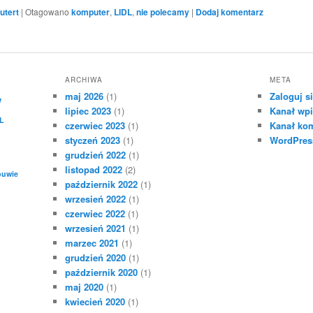
tert
|
Otagowano
komputer
,
LIDL
,
nie polecamy
|
Dodaj komentarz
ARCHIWA
META
maj 2026
(1)
Zaloguj s
W
lipiec 2023
(1)
Kanał wp
L
czerwiec 2023
(1)
Kanał ko
styczeń 2023
(1)
WordPres
grudzień 2022
(1)
listopad 2022
(2)
uwie
październik 2022
(1)
wrzesień 2022
(1)
czerwiec 2022
(1)
wrzesień 2021
(1)
marzec 2021
(1)
grudzień 2020
(1)
październik 2020
(1)
maj 2020
(1)
kwiecień 2020
(1)