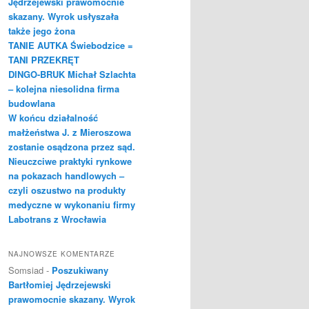
Jędrzejewski prawomocnie
skazany. Wyrok usłyszała
także jego żona
TANIE AUTKA Świebodzice =
TANI PRZEKRĘT
DINGO-BRUK Michał Szlachta
– kolejna niesolidna firma
budowlana
W końcu działalność
małżeństwa J. z Mieroszowa
zostanie osądzona przez sąd.
Nieuczciwe praktyki rynkowe
na pokazach handlowych –
czyli oszustwo na produkty
medyczne w wykonaniu firmy
Labotrans z Wrocławia
NAJNOWSZE KOMENTARZE
Somsiad
-
Poszukiwany
Bartłomiej Jędrzejewski
prawomocnie skazany. Wyrok