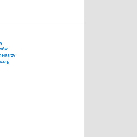
ię
isów
mentarzy
s.org