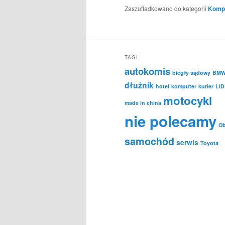
Zaszufladkowano do kategorii
Kompu
TAGI
autokomis
biegły sądowy
BM
dłużnik
hotel
komputer
kurier
LID
motocykl
made in china
nie polecamy
Ob
samochód
serwis
Toyota